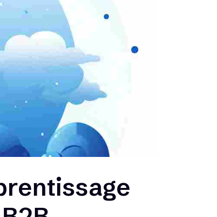
pprentissage
s B2B