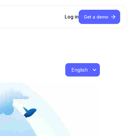
Log in
Get a demo
English