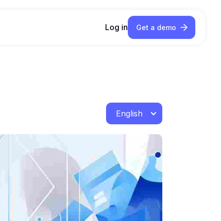
Log in
Get a demo
English