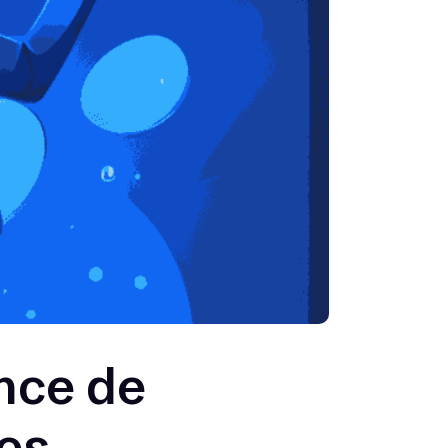
nce de
ses