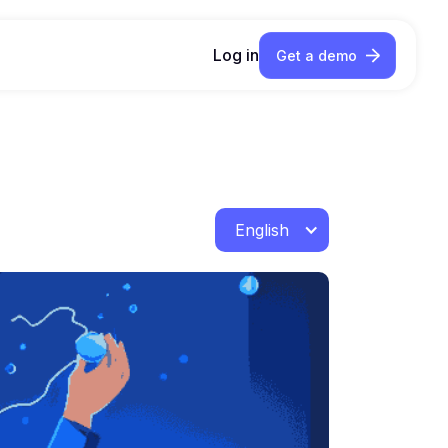
Log in
Get a demo
English