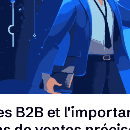
es B2B et l'importa
ns de ventes préci