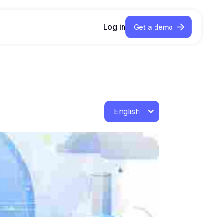
Log in
Get a demo
English