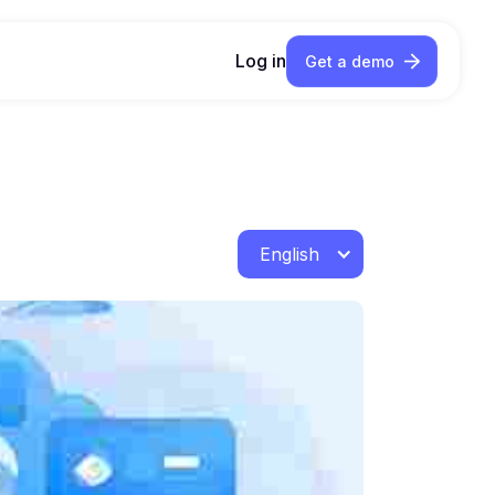
Log in
Get a demo
English