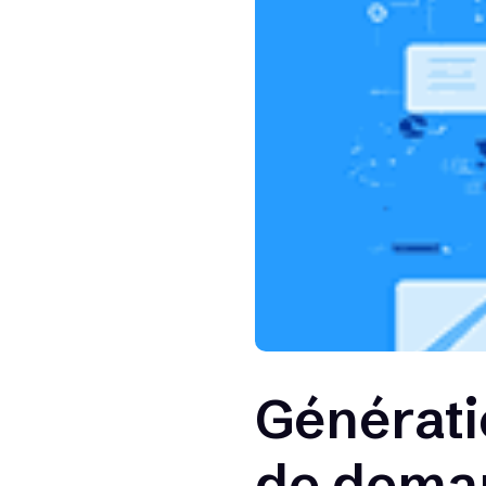
Générati
de deman