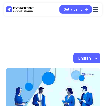
Get a demo
English