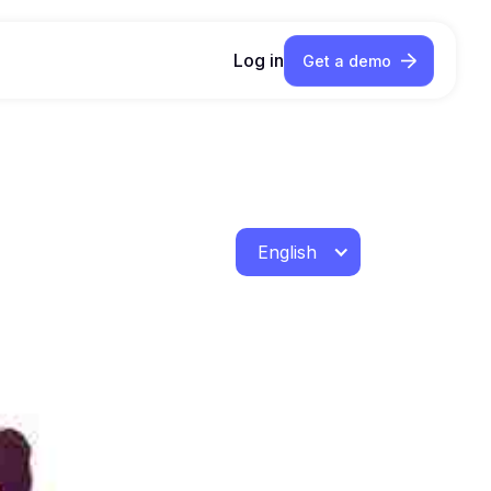
Log in
Get a demo
English