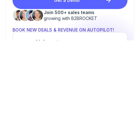
Get a Demo
Join 500+ sales teams
growing with B2BROCKET
BOOK NEW DEALS & REVENUE ON AUTOPILOT!
Al Agents
Work 24/7 to find, engage & qualify
leads.
Contact Database
48+ contacts to reach the right
people.
Multi-Channel Outreach
Email, calls, Linkedin & more. All in
one place.